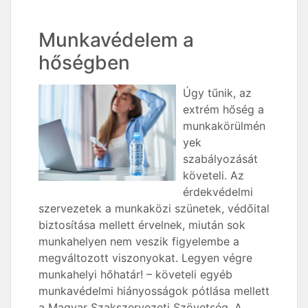
Munkavédelem a
hőségben
Úgy tűnik, az
extrém hőség a
munkakörülmén
yek
szabályozását
követeli. Az
érdekvédelmi
szervezetek a munkaközi szünetek, védőital
biztosítása mellett érvelnek, miután sok
munkahelyen nem veszik figyelembe a
megváltozott viszonyokat. Legyen végre
munkahelyi hőhatár! – követeli egyéb
munkavédelmi hiányosságok pótlása mellett
a Magyar Szakszervezeti Szövetség. A