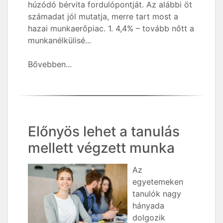
húzódó bérvita fordulópontját. Az alábbi öt
számadat jól mutatja, merre tart most a
hazai munkaerőpiac. 1. 4,4% – tovább nőtt a
munkanélkülisé...
Bővebben...
Előnyös lehet a tanulás
mellett végzett munka
Az
egyetemeken
tanulók nagy
hányada
dolgozik