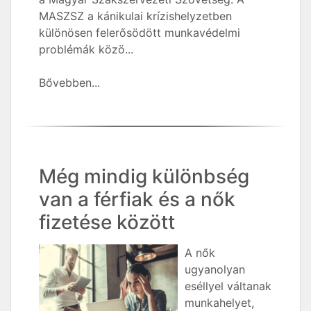
MASZSZ a kánikulai krízishelyzetben
különösen felerősödött munkavédelmi
problémák közö...
Bővebben...
Még mindig különbség
van a férfiak és a nők
fizetése között
A nők
ugyanolyan
eséllyel váltanak
munkahelyet,