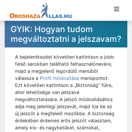
GYIK: Hogyan tudom
megváltoztatni a jelszavam?
A bejelentkezést követően kattintson a jobb
felső sarokban található felhasználónevére,
majd a megjelenő legördülő menüből
válassza a
Profil módosítása
menüpontot.
Ezt követően kattintson a „Biztonság” fülre,
ahol lehetősége van jelszava
megváltoztatására. A jelszó módosításához
adja meg jelenlegi jelszavát, majd írja be az
új jelszót a megfelelő mezőkbe. A biztonság
érdekében érdemes erős jelszót választani,
amely kis- és nagybetűket, számokat,