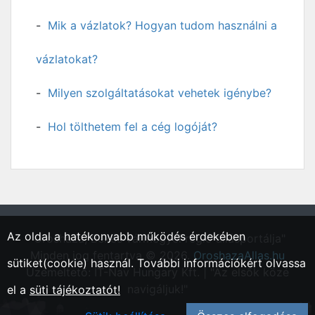
Mik a vázlatok? Hogyan tudom használni a
vázlatokat?
Milyen szolgáltatásokat vehetek igénybe?
Hol tölthetem fel a cég logóját?
Az oldal a hatékonyabb működés érdekében
"Orosháza, Békés vármegyei régió állásportálja"
Minden jog fentartva © 2026.
OroshazaAllas.hu
sütiket(cookie) használ. További információkért olvassa
Üzemeltető: IT-Nav Hungary Kft. | "Az elsők közé
navigáljuk!"
el a
süti tájékoztatót!