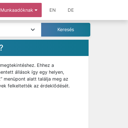
Munkaadóknak
EN
DE
?
 megtekintéshez. Ehhez a
mentett állások így egy helyen,
” menüpont alatt találja meg az
ek felkeltették az érdeklődését.