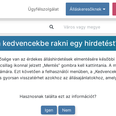
Ügyfélszolgálat
Álláskeresőknek
 kedvencekbe rakni egy hirdetést
tősége van az érdekes álláshirdetések elmentésére későbbi
, csillag ikonnal jelzett „Mentés” gombra kell kattintania. A 
ámára. Ezt követően a felhasználói menüben, a „Kedvencek
is gyorsan visszatérhet azokhoz az állásajánlatokhoz, amely
Hasznosnak találta ezt az információt?
Igen
Nem